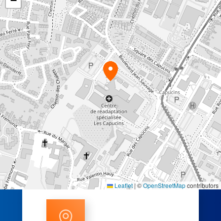
−
Leaflet
|
©
OpenStreetMap
contributors
