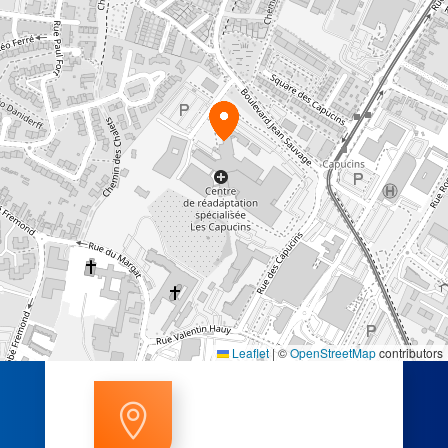
Leaflet
|
©
OpenStreetMap
contributors
